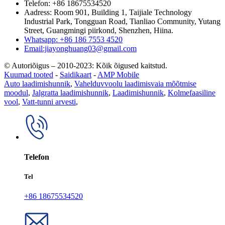
Telefon: +86 18675534520
Aadress: Room 901, Building 1, Taijiale Technology
Industrial Park, Tongguan Road, Tianliao Community, Yutang
Street, Guangmingi piirkond, Shenzhen, Hiina.
Whatsapp: +86 186 7553 4520
Email:jiayonghuang03@gmail.com
© Autoriõigus – 2010-2023: Kõik õigused kaitstud.
Kuumad tooted
-
Saidikaart
-
AMP Mobile
Auto laadimishunnik
,
Vahelduvvoolu laadimisvaia mõõtmise
moodul
,
Jalgratta laadimishunnik
,
Laadimishunnik
,
Kolmefaasiline
vool
,
Vatt-tunni arvesti
,
Telefon
Tel
+86 18675534520