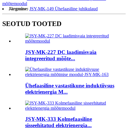
mõõtemoodul
Järgmine:
JSY-MK-149 Ühefaasiline juhikulaud
SEOTUD TOOTED
JSY-MK-227 DC laadimisvaia
integreeritud mõõte...
Ühefaasiline vastastikune induktiivsus
elektrienergia M...
JSY-MK-333 Kolmefaasiline
sisseehitatud elektrienergia...