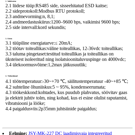
2. Suhtlemine
2.1 liidese tüüp:
RS485 side, sisseehitatud ESD kaitse;
2.2 sideprotokoll:
Modbus RTU protokoll;
2.3 andmevorming:
n, 8,1;
2,4 andmeedastuskiirus:
1200–9600 bps, vaikimisi 9600 bps;
2.5 side intervall:
kord sekundis;
3. Esitus
3.1 tüüpiline energiatarve:
≤ 20mA;
3.2 töötav toiteallikas:
väline toiteallikas, 12-36vdc toiteallikas;
3.3 taluma pingetaset:
testitud toiteallikas ja toiteallikas on
üksteisest isoleeritud ning isolatsioonitaluvuspinge on 4000vdc;
3.4 ülekoormusvõime:
1,2max jätkusuutlik;
4. Töökeskkond
4.1 töötemperatuur:
-30~+70 ℃, säilitustemperatuur -40~+85 ℃;
4.2 suhteline õhuniiskus:
5 ~ 95%, kondenseerumata;
4.3 töökeskkond:
kohtades, kus puudub plahvatus, söövitav gaas
ja elektrit juhtiv tolm, ning kohad, kus ei esine olulist raputamist,
vibratsiooni ja lööke;
4.4 paigaldusviis:
2p35mm juhtsiinide paigaldus;
Eelmine:
JSY-MK-227 DC laadimisvaia integreeritud