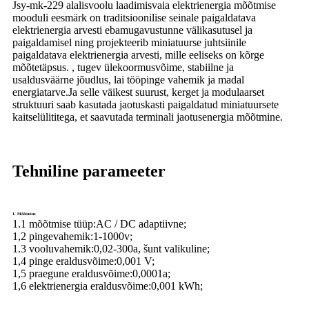
Jsy-mk-229 alalisvoolu laadimisvaia elektrienergia mõõtmise
mooduli eesmärk on traditsioonilise seinale paigaldatava
elektrienergia arvesti ebamugavustunne välikasutusel ja
paigaldamisel ning projekteerib miniatuurse juhtsiinile
paigaldatava elektrienergia arvesti, mille eeliseks on kõrge
mõõtetäpsus. , tugev ülekoormusvõime, stabiilne ja
usaldusväärne jõudlus, lai tööpinge vahemik ja madal
energiatarve.Ja selle väikest suurust, kerget ja modulaarset
struktuuri saab kasutada jaotuskasti paigaldatud miniatuursete
kaitselülititega, et saavutada terminali jaotusenergia mõõtmine.
Tehniline parameeter
1. Mõõtmine
1.1 mõõtmise tüüp:
AC / DC adaptiivne;
1,2 pingevahemik:
1-1000v;
1.3 vooluvahemik:
0,02-300a, šunt valikuline;
1,4 pinge eraldusvõime:
0,001 V;
1,5 praegune eraldusvõime:
0,0001a;
1,6 elektrienergia eraldusvõime:
0,001 kWh;