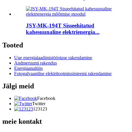
JSY-MK-194T Sisseehitatud
kahesuunaline elektrienergia...
Tooted
Uue energialaadimistööstuse rakendamine
Andmeruumi rakendus
Energiaanalüüs
Fotogalvaanilise elektritootmissüsteemi rakendamine
Jälgi meid
Facebook
Twitter
123123
meie kontakt