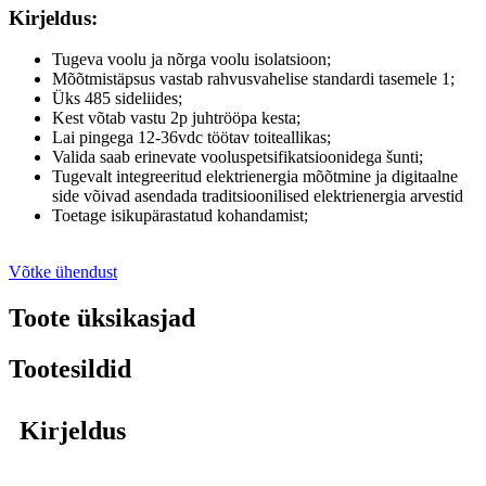
Kirjeldus:
Tugeva voolu ja nõrga voolu isolatsioon;
Mõõtmistäpsus vastab rahvusvahelise standardi tasemele 1;
Üks 485 sideliides;
Kest võtab vastu 2p juhtrööpa kesta;
Lai pingega 12-36vdc töötav toiteallikas;
Valida saab erinevate vooluspetsifikatsioonidega šunti;
Tugevalt integreeritud elektrienergia mõõtmine ja digitaalne
side võivad asendada traditsioonilised elektrienergia arvestid
Toetage isikupärastatud kohandamist;
Võtke ühendust
Toote üksikasjad
Tootesildid
Kirjeldus