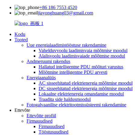
+86 186 7553 4520
jiayonghuang03@gmail.com
Kodu
Tooted
Uue energialaadimistööstuse rakendamine
Vahelduvvoolu laadimisvaia mõõtmise moodul
Alalisvoolu laadimisvaiade mõõtmise moodul
Andmeruumi rakendus
Hallatud intelligentne PDU mõõturi varustus
Mõõtmine intelligentne PDU arvesti
Energiaanalüüs
AC sisseehitatud elektrienergia mõõtmise moodul
DC sisseehitatud elektrienergia mõõtmise moodul
Lokaalne elektrienergia omandamise moodul
Traadita side haldusmoodul
Fotogalvaanilise elektritootmissüsteemi rakendamine
Ettevõte
Ettevõtte profiil
Firmauudised
Firmauudised
Tööstusuudised