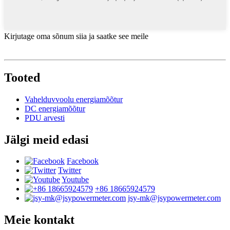
Kirjutage oma sõnum siia ja saatke see meile
Tooted
Vahelduvvoolu energiamõõtur
DC energiamõõtur
PDU arvesti
Jälgi meid edasi
Facebook
Twitter
Youtube
+86 18665924579
jsy-mk@jsypowermeter.com
Meie kontakt