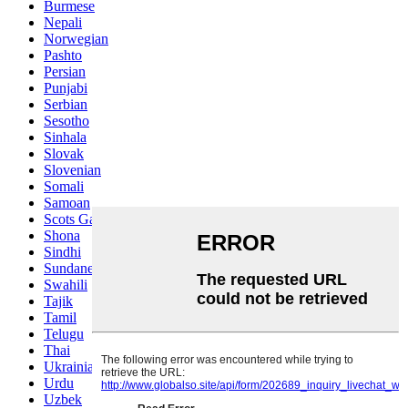
Burmese
Nepali
Norwegian
Pashto
Persian
Punjabi
Serbian
Sesotho
Sinhala
Slovak
Slovenian
Somali
Samoan
Scots Gaelic
Shona
Sindhi
Sundanese
Swahili
Tajik
Tamil
Telugu
Thai
Ukrainian
Urdu
Uzbek