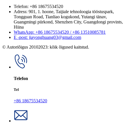
Telefon: +86 18675534520
Adress: 901, 1. hoone, Taijiale tehnoloogia tööstuspark,
Tongguan Road, Tianliao kogukond, Yutangi tänav,
Guangmingi piirkond, Shenzhen City, Guangdongi provints,
Hiina
WhatsApp: +86 18675534520 / +86 13510085781
E -post: jiayonghuang03@gmail.com
© Autoriõigus 20102023: kõik õigused kaitstud.
Telefon
Tel
+86 18675534520