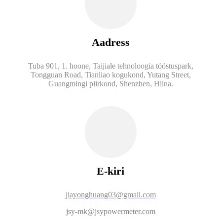
Aadress
Tuba 901, 1. hoone, Taijiale tehnoloogia tööstuspark,
Tongguan Road, Tianliao kogukond, Yutang Street,
Guangmingi piirkond, Shenzhen, Hiina.
E-kiri
jiayonghuang03@gmail.com
jsy-mk@jsypowermeter.com