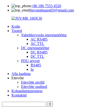
+86 186 7553 4520
jiayonghuang03@gmail.com
Kodu
Tooted
Vahelduvvoolu energiamõõtur
AC RS485
AC TTL
DC energiamõõtur
DC RS485
DC TTL
PDU arvesti
RS485
Ip
Alla laadima
Ettevõte
Ettevõtte profiil
Ettevõtte uudised
Kohandamisprotsess
Kontaktid