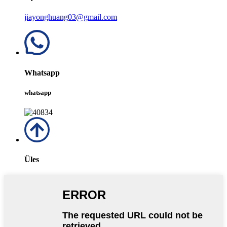
jiayonghuang03@gmail.com
Whatsapp
whatsapp
Üles