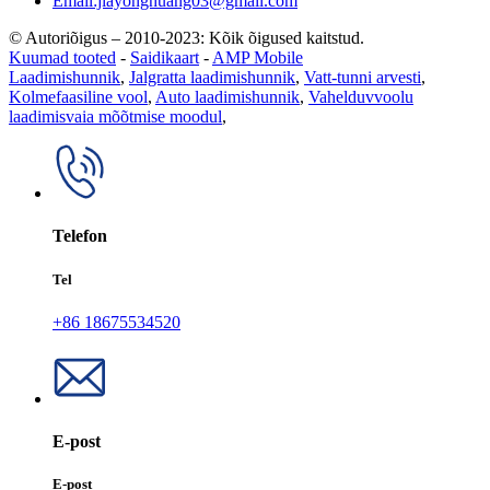
Email:jiayonghuang03@gmail.com
© Autoriõigus – 2010-2023: Kõik õigused kaitstud.
Kuumad tooted
-
Saidikaart
-
AMP Mobile
Laadimishunnik
,
Jalgratta laadimishunnik
,
Vatt-tunni arvesti
,
Kolmefaasiline vool
,
Auto laadimishunnik
,
Vahelduvvoolu
laadimisvaia mõõtmise moodul
,
Telefon
Tel
+86 18675534520
E-post
E-post