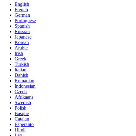
English
French
German
Portuguese
Spanish
Russian
Japanese
Korean
Arabic
Irish
Greek
Turkish
Italian
Danish
Romanian
Indonesian
Czech
Afrikaans
Swedish
Polish
Basque
Catalan
Esperanto
Hindi
Lao