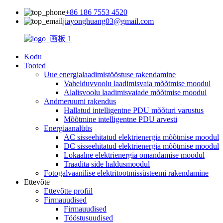
+86 186 7553 4520
jiayonghuang03@gmail.com
Kodu
Tooted
Uue energialaadimistööstuse rakendamine
Vahelduvvoolu laadimisvaia mõõtmise moodul
Alalisvoolu laadimisvaiade mõõtmise moodul
Andmeruumi rakendus
Hallatud intelligentne PDU mõõturi varustus
Mõõtmine intelligentne PDU arvesti
Energiaanalüüs
AC sisseehitatud elektrienergia mõõtmise moodul
DC sisseehitatud elektrienergia mõõtmise moodul
Lokaalne elektrienergia omandamise moodul
Traadita side haldusmoodul
Fotogalvaanilise elektritootmissüsteemi rakendamine
Ettevõte
Ettevõtte profiil
Firmauudised
Firmauudised
Tööstusuudised