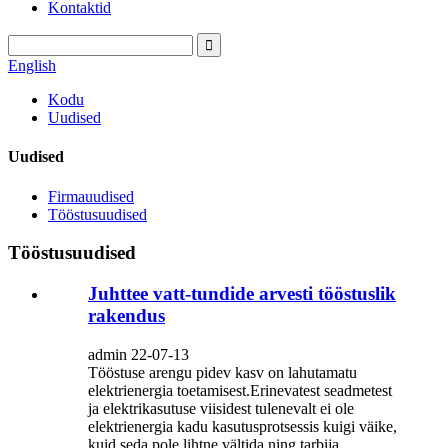
Kontaktid
English
Kodu
Uudised
Uudised
Firmauudised
Tööstusuudised
Tööstusuudised
Juhttee vatt-tundide arvesti tööstuslik
rakendus
admin 22-07-13
Tööstuse arengu pidev kasv on lahutamatu
elektrienergia toetamisest.Erinevatest seadmetest
ja elektrikasutuse viisidest tulenevalt ei ole
elektrienergia kadu kasutusprotsessis kuigi väike,
kuid seda pole lihtne vältida ning tarbija...