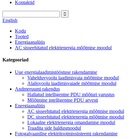
Kontaktid
English
Kodu
Tooted
Energiaanalüüs
AC sisseehitatud elektrienergia mõõtmise moodul
Kategooriad
Uue energialaadimistööstuse rakendamine
Vahelduvvoolu laadimisvaia mõõtmise moodul
Alalisvoolu laadimisvaiade mõõtmise moodul
Andmeruumi rakendus
Hallatud intelligentne PDU mõõturi varustus
Mõõtmine intelligentne PDU arvesti
Energiaanalüüs
AC sisseehitatud elektrienergia mõõtmise moodul
DC sisseehitatud elektrienergia mõõtmise moodul
Lokaalne elektrienergia omandamise moodul
Traadita side haldusmoodul
Fotogalvaanilise elektritootmissüsteemi rakendamine