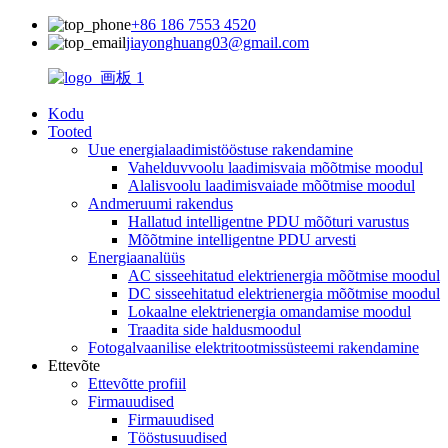
+86 186 7553 4520
jiayonghuang03@gmail.com
Kodu
Tooted
Uue energialaadimistööstuse rakendamine
Vahelduvvoolu laadimisvaia mõõtmise moodul
Alalisvoolu laadimisvaiade mõõtmise moodul
Andmeruumi rakendus
Hallatud intelligentne PDU mõõturi varustus
Mõõtmine intelligentne PDU arvesti
Energiaanalüüs
AC sisseehitatud elektrienergia mõõtmise moodul
DC sisseehitatud elektrienergia mõõtmise moodul
Lokaalne elektrienergia omandamise moodul
Traadita side haldusmoodul
Fotogalvaanilise elektritootmissüsteemi rakendamine
Ettevõte
Ettevõtte profiil
Firmauudised
Firmauudised
Tööstusuudised