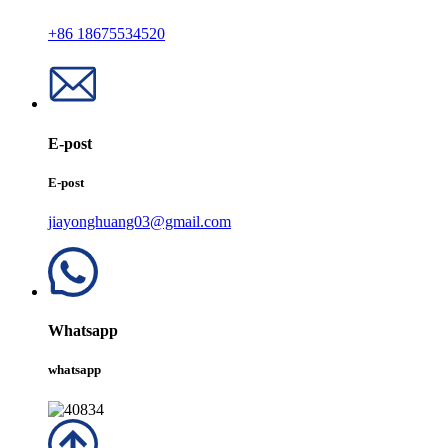
+86 18675534520
E-post
E-post
jiayonghuang03@gmail.com
Whatsapp
whatsapp