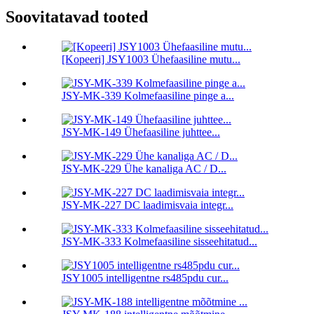
Soovitatavad tooted
[Kopeeri] JSY1003 Ühefaasiline mutu...
JSY-MK-339 Kolmefaasiline pinge a...
JSY-MK-149 Ühefaasiline juhttee...
JSY-MK-229 Ühe kanaliga AC / D...
JSY-MK-227 DC laadimisvaia integr...
JSY-MK-333 Kolmefaasiline sisseehitatud...
JSY1005 intelligentne rs485pdu cur...