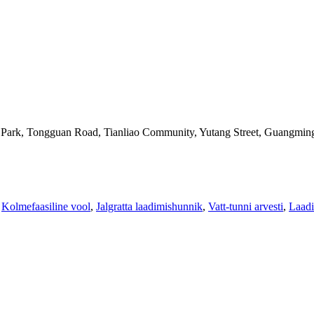
l Park, Tongguan Road, Tianliao Community, Yutang Street, Guangming
,
Kolmefaasiline vool
,
Jalgratta laadimishunnik
,
Vatt-tunni arvesti
,
Laad