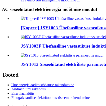
JSY-MK-188 intelligentne mõõtmine ...
AC sisseehitatud elektrienergia mõõtmise moodul
[Kopeeri] JSY1003 Ühefaasiline vastastikus
JSY1003F Ühefaasiline vastastikuse indukti
JSY1013 Sisseehitatud elektriliste parameet
Tooted
Uue energialaadimistööstuse rakendamine
Andmeruumi rakendus
Energiaanalüüs
Fotogalvaanilise elektritootmissüsteemi rakendamine