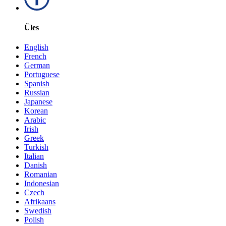
Üles
English
French
German
Portuguese
Spanish
Russian
Japanese
Korean
Arabic
Irish
Greek
Turkish
Italian
Danish
Romanian
Indonesian
Czech
Afrikaans
Swedish
Polish