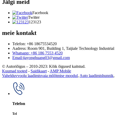
Jälgi meid
Facebook
Twitter
123123
meie kontakt
Telefon: +86 18675534520
Aadress: Room 901, Building 1, Taijiale Technology Industria
Whatsapp: +86 186 7553 4520
Email:jiayonghuang03@gmail.com
© Autoriõigus – 2010-2023: Kõik õigused kaitstud.
Kuumad tooted
-
Saidikaart
-
AMP Mobile
Vahelduvvoolu laadimisvaia mõõtmise moodul
,
Auto laadimishunnik
Telefon
Tel