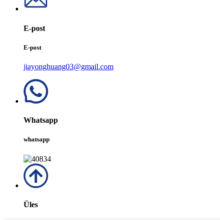
E-post
E-post
jiayonghuang03@gmail.com
Whatsapp
whatsapp
Üles