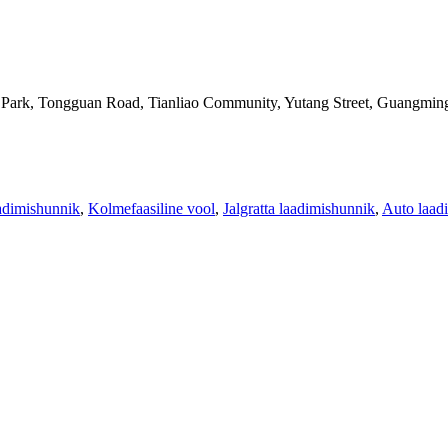
l Park, Tongguan Road, Tianliao Community, Yutang Street, Guangming
dimishunnik
,
Kolmefaasiline vool
,
Jalgratta laadimishunnik
,
Auto laad