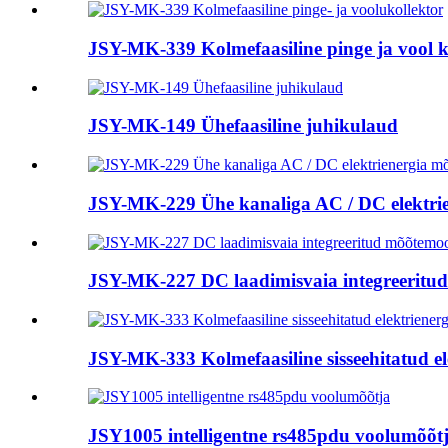
JSY-MK-339 Kolmefaasiline pinge ja vool ko
JSY-MK-149 Ühefaasiline juhikulaud
JSY-MK-229 Ühe kanaliga AC / DC elektrien
JSY-MK-227 DC laadimisvaia integreeritud 
JSY-MK-333 Kolmefaasiline sisseehitatud ele
JSY1005 intelligentne rs485pdu voolumõõt