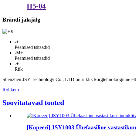
H5-04
Brändi jalajälg
-
+
Peamised tsitaadid
-
M+
Peamised tsitaadid
-
+
Riik
Shenzhen JSY Technology Co., LTD.on riiklik kõrgtehnoloogiline ettevõ
Rohkem
Soovitatavad tooted
[Kopeeri] JSY1003 Ühefaasiline vastastikune