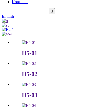
Kontaktid
English
H5-01
H5-02
H5-03