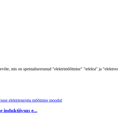
te, mis on spetsialiseerunud "elektrimõõtmise" "teleksi" ja "elektroon
 induktiivsus e...