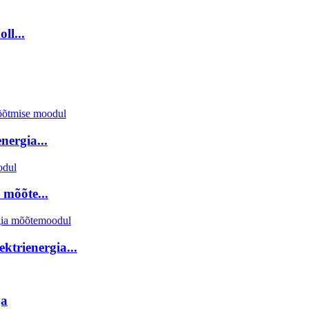
ll...
ergia...
mõõte...
ktrienergia...
ja