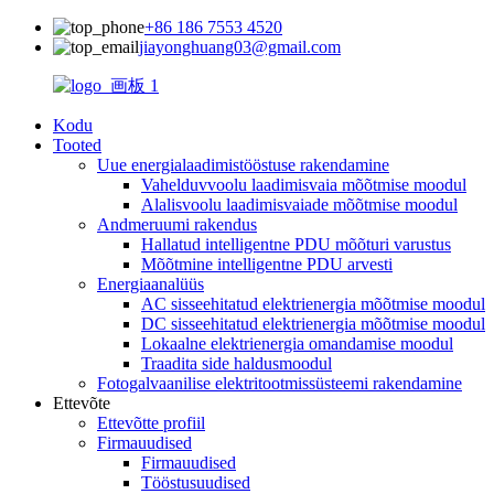
+86 186 7553 4520
jiayonghuang03@gmail.com
Kodu
Tooted
Uue energialaadimistööstuse rakendamine
Vahelduvvoolu laadimisvaia mõõtmise moodul
Alalisvoolu laadimisvaiade mõõtmise moodul
Andmeruumi rakendus
Hallatud intelligentne PDU mõõturi varustus
Mõõtmine intelligentne PDU arvesti
Energiaanalüüs
AC sisseehitatud elektrienergia mõõtmise moodul
DC sisseehitatud elektrienergia mõõtmise moodul
Lokaalne elektrienergia omandamise moodul
Traadita side haldusmoodul
Fotogalvaanilise elektritootmissüsteemi rakendamine
Ettevõte
Ettevõtte profiil
Firmauudised
Firmauudised
Tööstusuudised