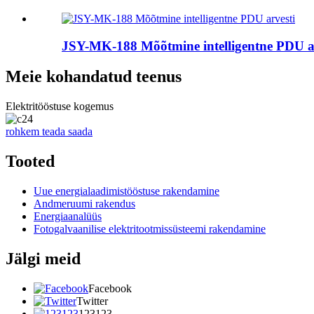
JSY-MK-188 Mõõtmine intelligentne PDU ar
Meie kohandatud teenus
Elektritööstuse kogemus
rohkem teada saada
Tooted
Uue energialaadimistööstuse rakendamine
Andmeruumi rakendus
Energiaanalüüs
Fotogalvaanilise elektritootmissüsteemi rakendamine
Jälgi meid
Facebook
Twitter
123123