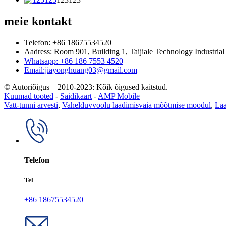
meie kontakt
Telefon: +86 18675534520
Aadress: Room 901, Building 1, Taijiale Technology Industria
Whatsapp: +86 186 7553 4520
Email:jiayonghuang03@gmail.com
© Autoriõigus – 2010-2023: Kõik õigused kaitstud.
Kuumad tooted
-
Saidikaart
-
AMP Mobile
Vatt-tunni arvesti
,
Vahelduvvoolu laadimisvaia mõõtmise moodul
,
Laa
Telefon
Tel
+86 18675534520